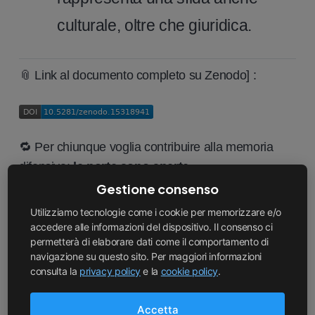
culturale, oltre che giuridica.
📎 Link al documento completo su Zenodo] :
🔁 Per chiunque voglia contribuire alla memoria
difensiva:
le porte sono aperte.
Gestione consenso
Utilizziamo tecnologie come i cookie per memorizzare e/o
accedere alle informazioni del dispositivo. Il consenso ci
🔍 Vuoi sapere cosa è successo dopo?
permetterà di elaborare dati come il comportamento di
Abbiamo integrato il brevetto con un sistema
navigazione su questo sito. Per maggiori informazioni
open-source che sfrutta
prompt nascosti,
consulta la
privacy policy
e la
cookie policy
.
blockchain e validazione automatica delle
competenze
.
Accetta