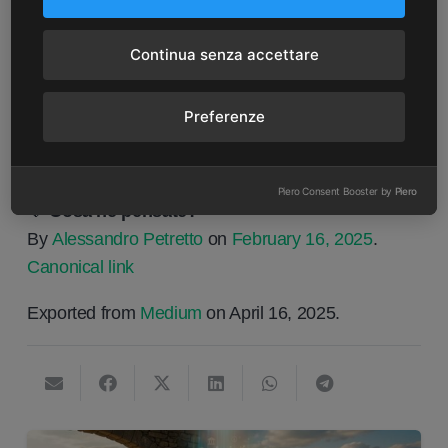
rappresentare una risorsa
indispensabile
.
📌
E ora?
Continua senza accettare
Il nostro obiettivo è continuare a sviluppare
strumenti che rendano l’AI
ancora più
Preferenze
trasparente, personalizzabile e adattabile
, per
garantire un’interazione fluida e produttiva.
Piero Consent Booster by
Piero
💡
Cosa ne pensate?
By
Alessandro Petretto
on
February 16, 2025
.
Canonical link
Exported from
Medium
on April 16, 2025.