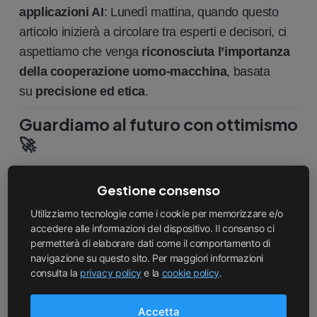
applicazioni AI
: Lunedì mattina, quando questo
articolo inizierà a circolare tra esperti e decisori, ci
aspettiamo che venga
riconosciuta l’importanza
della cooperazione uomo-macchina
, basata
su
precisione ed etica
.
Guardiamo al futuro con ottimismo
🚀
Questa ricerca evidenzia come l’IA possa essere
Gestione consenso
un
supporto efficace
per l’ottimizzazione dei
Utilizziamo tecnologie come i cookie per memorizzare e/o
processi decisionali e per una gestione più
accedere alle informazioni del dispositivo. Il consenso ci
strutturata delle informazioni. In un contesto in cui
permetterà di elaborare dati come il comportamento di
navigazione su questo sito. Per maggiori informazioni
le
certificazioni digitali
e
consulta la
privacy policy
e la
cookie policy
.
l’
automazione
diventano sempre più strategiche,
modelli come
ChatGPT-AP Fusion.43
possono
Accetta