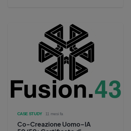
CASE STUDY
11 mesi fa
Co-Creazione Uomo–IA