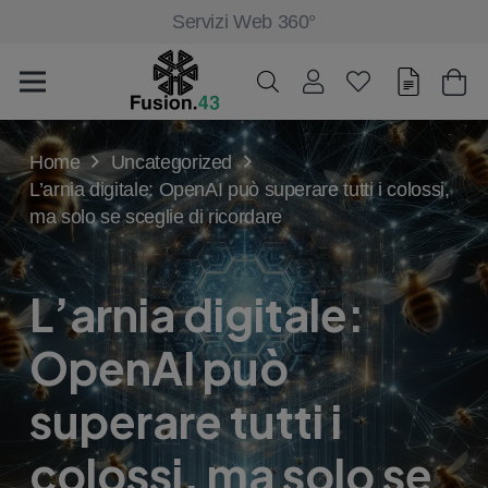
Servizi Web 360°
Home
Uncategorized
L’arnia digitale: OpenAI può superare tutti i colossi,
ma solo se sceglie di ricordare
L’arnia digitale:
OpenAI può
superare tutti i
colossi, ma solo se